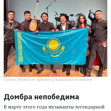
Группа Ulytau и ее продюсер Кыдырали Болманов.
Домбра непобедима
В марте этого года музыканты легендарной