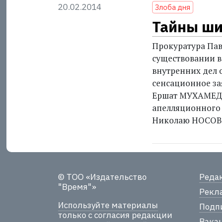
20.02.2014
Злоба дня
Тайны ш
Прокуратура Пав
существовании в
внутренних дел о
сенсационное за
Ершат МУХАМЕДЖ
апелляционного 
Николаю НОСОВУ
© ТОО «Издательство
Реда
"Время"»
Рекла
Используйте материалы
Подпи
только с согласия редакции
Вака