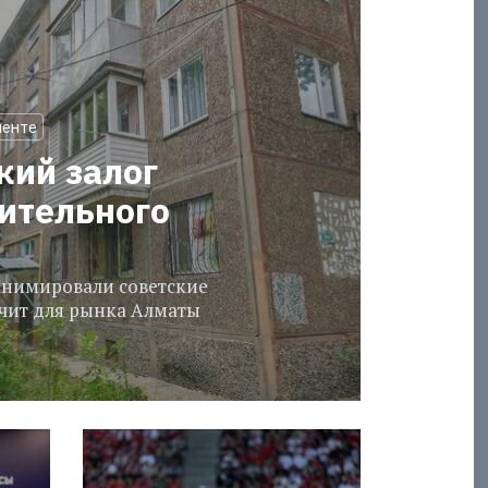
менте
кий залог
оительного
еанимировали советские
ачит для рынка Алматы