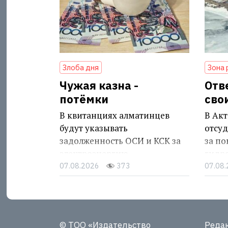
Злоба дня
Зона 
Чужая казна -
Отв
потёмки
сво
В квитанциях алматинцев
В Акт
будут указывать
отсуд
задолженность ОСИ и КСК за
за п
электроэнергию
гидр
07.08.2026
373
07.08
© ТОО «Издательство
Реда