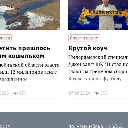
риска
Спорт и около
етить пришлось
Крутой коуч
им кошельком
Нидерландский специал
Джон ван’т ШКИП стал н
юбинской области власти
главным тренером сборн
или 12 миллионов тенге
Казахстана по футболу
оврежденное
осооружение
.2026
374
07.08.2026
309
кция
пр. Райымбека, 115/23,