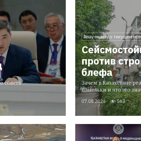
Анау-мынау о текущем мо
Сейсмостой
против стр
ц
блефа
о совета
Зачем в Казахстане р
панельки и что это зн
07.08.2026
563