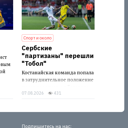
Спорт и около
Сербские
"партизаны" перешли
ист
"Тобол"
овым
ой
Костанайская команда попала
в затруднительное положение
после поражения в Белграде
07.08.2026
431
Подпишитесь на нас: