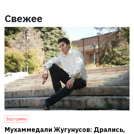
Свежее
Без грима
Мухаммедали Жугунусов: Дрались,