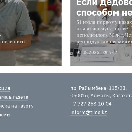
Если дедов
способом н
31 июля первому казах
появившемуся на свет 
-
исполнилось 30 лет. Че
после него
репродуктивная медиц
05.08.2026
742
кция
пр. Райымбека, 115/23,
050016, Алматы, Казахст
ма в газете
+7 727 258-10-04
ска на газету
inform@time.kz
нсии