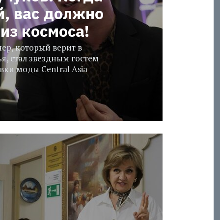
й, вас должно
из космоса!
ер, который верит в
я, стал звездным гостем
ки моды Central Asia