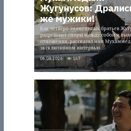
Жугунусов: Дралис
же мужики!
Как четверо знаменитых братьев Жу
разрешают споры между собой и выя
отношения, рассказал нам Мухаммед
эксклюзивном интервью
06.08.2026
167