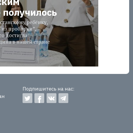
ским
е получилось
станскому ребёнку,
“из пробирки”,
го достигла
ина в нашей стране
Подпишитесь на нас:
ан