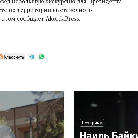
ровел небольшую экскурсию для Президента
тё по территории выставочного
 этом сообщает AkordaPress.
Класснуть
Без грима
Наиль Байк