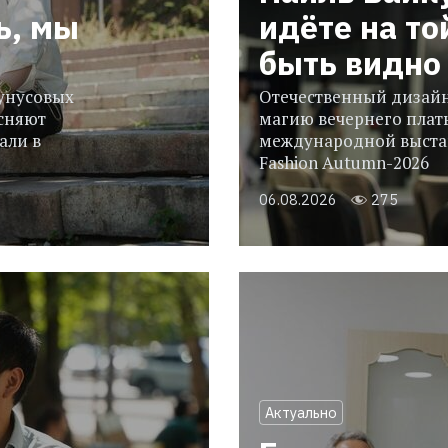
ь, мы
идёте на то
быть видно 
гунусовых
Отечественный дизайн
сняют
магию вечернего плать
али в
международной выстав
Fashion Autumn-2026
06.08.2026
275
Актуально