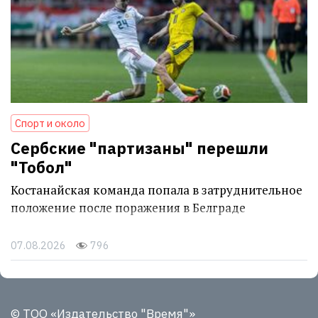
Спорт и около
Сербские "партизаны" перешли
"Тобол"
Костанайская команда попала в затруднительное
положение после поражения в Белграде
07.08.2026
796
© ТОО «Издательство "Время"»