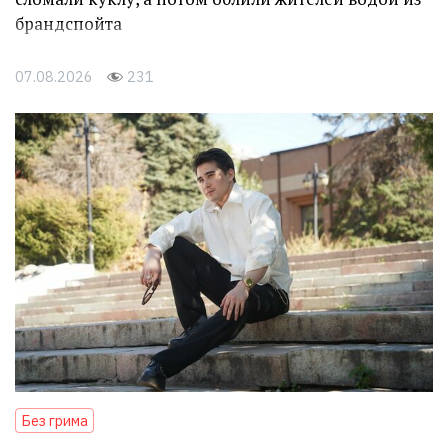
брандспойта
07.08.2026
231
Без грима