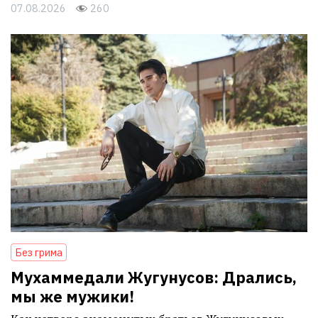
07.08.2026
260
Без грима
Мухаммедали Жугунусов: Дрались,
мы же мужики!