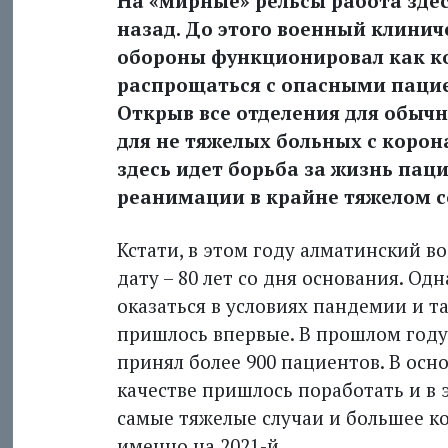
На «мирные» рельсы работа здес
назад. До этого военный клини
обороны функционировал как ков
распрощаться с опасными пацие
Открыв все отделения для обычны
для не тяжелых больных с корон
здесь идет борьба за жизнь пац
реанимации в крайне тяжелом с
Кстати, в этом году алматинский 
дату – 80 лет со дня основания. О
оказаться в условиях пандемии и т
пришлось впервые. В прошлом году,
принял более 900 пациентов. В осн
качестве пришлось поработать и в 
самые тяжелые случаи и большее к
именно на 2021-й.