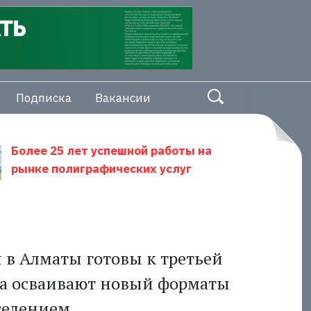
Подписка
Вакансии
Более 25 лет успешной работы на
рынке полиграфических услуг
 в Алматы готовы к третьей
ока осваивают новый форматы
селением