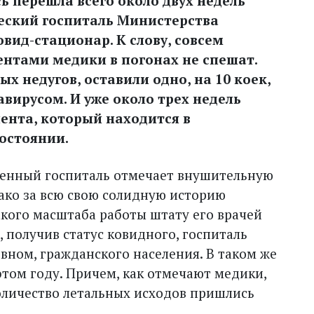
ь перешла всего около двух недель
ческий госпиталь Министерства
ид-стационар. К слову, совсем
нтами медики в погонах не спешат.
х недугов, оставили одно, на 10 коек,
авирусом. И уже около трех недель
иента, который находится в
остоянии.
военный госпиталь отмечает внушительную
днако за всю свою солидную историю
акого масштаба работы штату его врачей
 получив статус ковидного, госпиталь
овном, гражданского населения. В таком же
этом году. Причем, как отмечают медики,
оличество летальных исходов пришлись