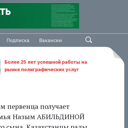
Подписка
Вакансии
Более 25 лет успешной работы на
рынке полиграфических услуг
м первенца получает
емья Назым АБИЛЬДИНОЙ
го сына. Казахстанцы рады