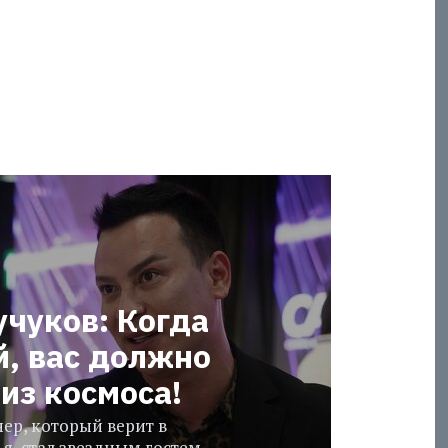
учуков: Когда
й, вас должно
из космоса!
ер, который верит в
я, стал звездным гостем