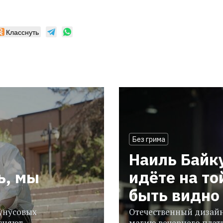
Класснуть
Без грима
Наиль Байк
ь, мы
идёте на то
быть видно 
гунусовых
Отечественный дизайн
сняют
магию вечернего плать