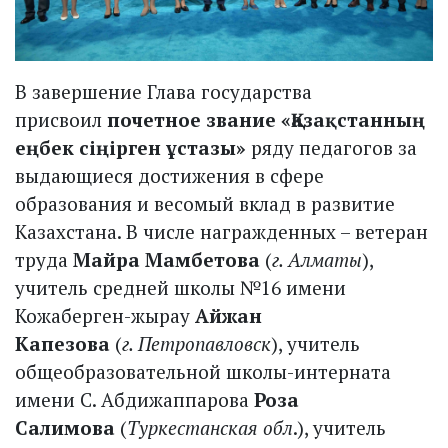
В завершение Глава государства
присвоил
почетное звание «Қазақстанның
еңбек сіңірген ұстазы»
ряду педагогов за
выдающиеся достижения в сфере
образования и весомый вклад в развитие
Казахстана. В числе награжденных – ветеран
труда
Майра Мамбетова
(
г. Алматы
),
учитель средней школы №16 имени
Кожаберген-жырау
Айжан
Капезова
(
г. Петропавловск
), учитель
общеобразовательной школы-интерната
имени С. Абдижаппарова
Роза
Салимова
(
Туркестанская обл
.), учитель