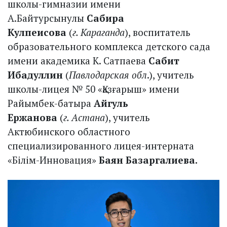
школы-гимназии имени
А.Байтурсынулы
Сабира
Кулпеисова
(
г. Караганда
), воспитатель
образовательного комплекса детского сада
имени академика К. Сатпаева
Сабит
Ибадуллин
(
Павлодарская обл
.), учитель
школы-лицея № 50 «Қазғарыш» имени
Райымбек-батыра
Айгуль
Ержанова
(
г. Астана
), учитель
Актюбинского областного
специализированного лицея-интерната
«Білім-Инновация»
Баян Базаргалиева.