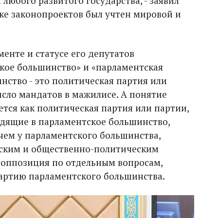
любого развитого государства, - заявил
тке законопроектов был учтен мировой и
енте и статусе его депутатов
кое большинство» и «парламентская
нство - это политическая партия или
сло мандатов в мажилисе. А понятие
тся как политическая партия или партии,
одящие в парламентское большинство,
 чем у парламентского большинства,
ским и общественно-политическим
 оппозиция по отдельным вопросам,
артию парламентского большинства.