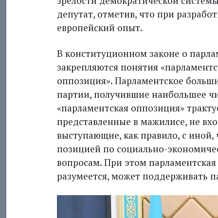
зрелости демократической системы 
депутат, отметив, что при разрабо
европейский опыт.
В конституционном законе о парлам
закрепляются понятия «парламентс
оппозиция». Парламентское больши
партии, получившие наибольшее чи
«парламентская оппозиция» трактуе
представленные в мажилисе, не вх
выступающие, как правило, с иной,
позицией по социально-экономиче
вопросам. При этом парламентская
разумеется, может поддерживать п