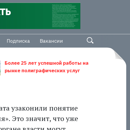
Подписка
Вакансии
Более 25 лет успешной работы на
рынке полиграфических услуг
ата узаконили понятие
». Это значит, что уже
органе власти могут