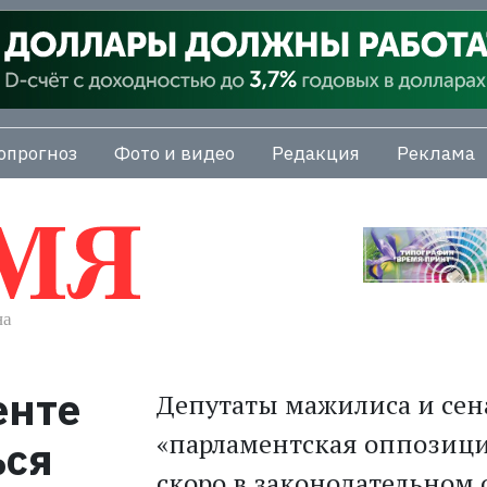
опрогноз
Фото и видео
Редакция
Реклама
енте
Депутаты мажилиса и сен
«парламентская оппозиция
ься
скоро в законодательном 