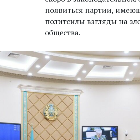
появиться партии, имею
политсилы взгляды на зл
общества.