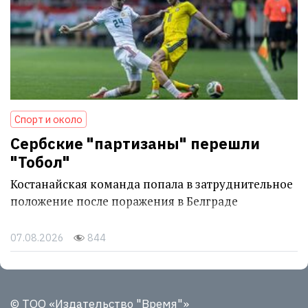
Спорт и около
Сербские "партизаны" перешли
"Тобол"
Костанайская команда попала в затруднительное
положение после поражения в Белграде
07.08.2026
844
© ТОО «Издательство "Время"»