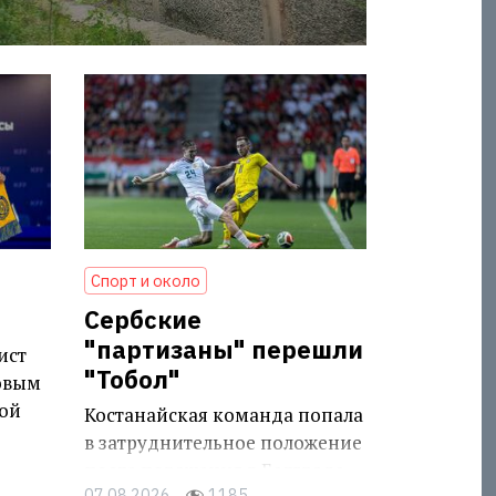
Спорт и около
Сербские
"партизаны" перешли
ист
"Тобол"
овым
ой
Костанайская команда попала
в затруднительное положение
после поражения в Белграде
07.08.2026
1185