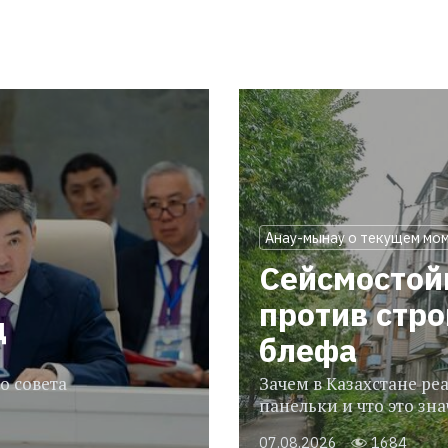
Анау-мынау о текущем мо
Сейсмостой
против стр
ц
блефа
о совета
Зачем в Казахстане р
панельки и что это зн
07.08.2026
1684