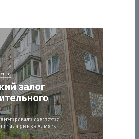
менте
кий залог
оительного
еанимировали советские
ачит для рынка Алматы