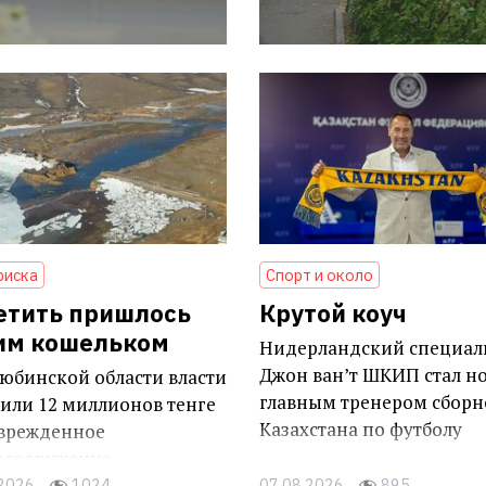
риска
Спорт и около
етить пришлось
Крутой коуч
им кошельком
Нидерландский специал
Джон ван’т ШКИП стал н
юбинской области власти
главным тренером сборн
или 12 миллионов тенге
Казахстана по футболу
оврежденное
осооружение
.2026
1024
07.08.2026
895