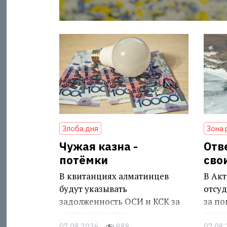
Злоба дня
Зона 
Чужая казна -
Отв
потёмки
сво
В квитанциях алматинцев
В Акт
будут указывать
отсуд
задолженность ОСИ и КСК за
за п
электроэнергию
гидр
07.08.2026
988
07.08