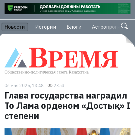
Новости
Истории
Блоги
Астропрогноз
06 мая 2025, 13:48
2353
Глава государства наградил
То Лама орденом «Достық» I
степени