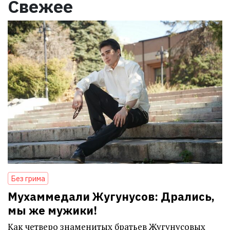
Свежее
Без грима
Мухаммедали Жугунусов: Дрались,
мы же мужики!
Как четверо знаменитых братьев Жугунусовых