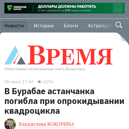
Новости
Истории
Блоги
Астропрогноз
08 июля, 17:40
2196
В Бурабае астанчанка
погибла при опрокидывании
квадроцикла
Владислава КОКОРИНА