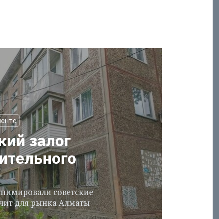
менте
кий залог
оительного
еанимировали советские
ачит для рынка Алматы