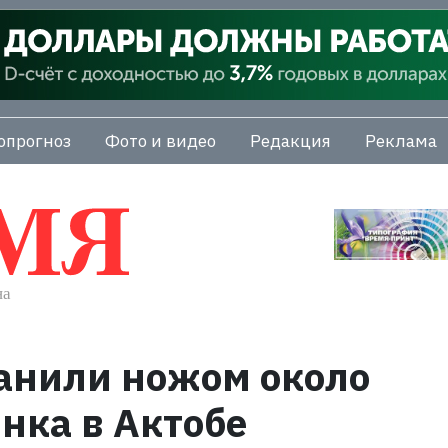
опрогноз
Фото и видео
Редакция
Реклама
анили ножом около
нка в Актобе