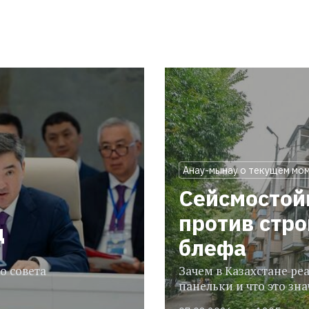
Анау-мынау о текущем мо
Сейсмостой
против стр
ц
блефа
о совета
Зачем в Казахстане р
панельки и что это зн