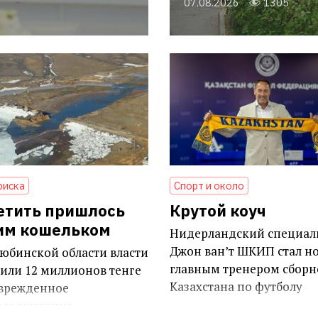
07.08.2026
1305
риска
Спорт и около
етить пришлось
Крутой коуч
им кошельком
Нидерландский специал
Джон ван’т ШКИП стал н
юбинской области власти
главным тренером сборн
или 12 миллионов тенге
Казахстана по футболу
оврежденное
осооружение