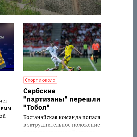
Спорт и около
Сербские
"партизаны" перешли
ист
"Тобол"
овым
ой
Костанайская команда попала
в затруднительное положение
после поражения в Белграде