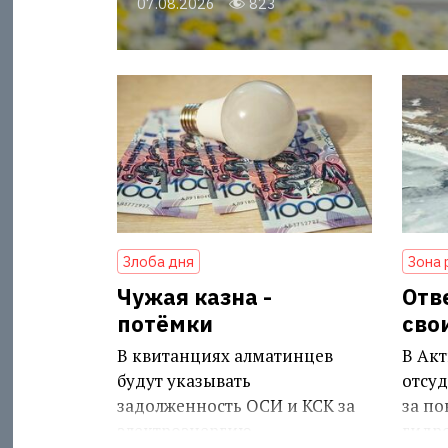
07.08.2026
823
Злоба дня
Зона 
Чужая казна -
Отв
потёмки
сво
В квитанциях алматинцев
В Акт
будут указывать
отсуд
задолженность ОСИ и КСК за
за п
электроэнергию
гидр