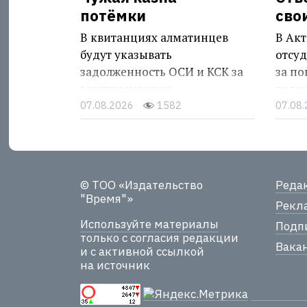
потёмки
сво
В квитанциях алматинцев
В Акт
будут указывать
отсуд
задолженность ОСИ и КСК за
за п
электроэнергию
гидр
07.08.2026
1582
07.08
© ТОО «Издательство
Реда
"Время"»
Рекла
Используйте материалы
Подпи
только с согласия редакции
Вака
и с активной ссылкой
на источник