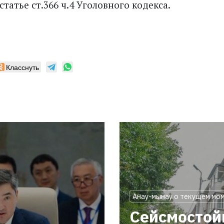
татье ст.366 ч.4 Уголовного кодекса.
Класснуть
Анау-мынау о текущем мо
Сейсмостой