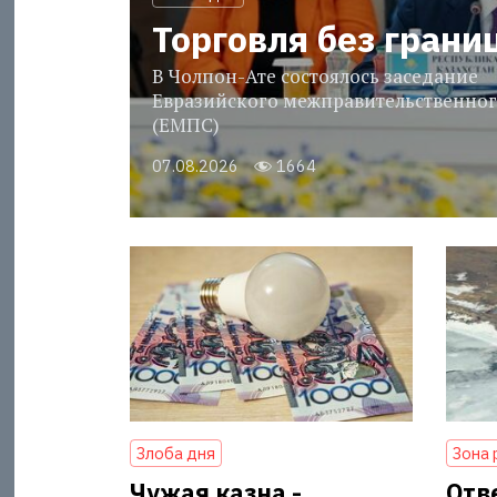
Торговля без грани
В Чолпон-Ате состоялось заседание
Евразийского межправительственног
(ЕМПС)
07.08.2026
1664
Злоба дня
Зона 
Чужая казна -
Отв