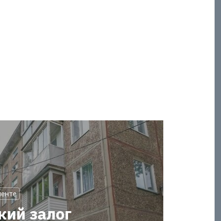
менте
кий залог