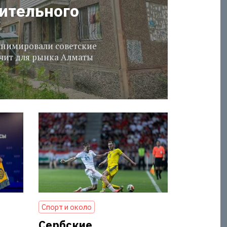
оительного
еанимировали советские
ачит для рынка Алматы
Спорт и около
Сербские