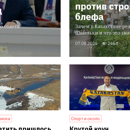
против стр
ц
блефа
о совета
Зачем в Казахстане р
панельки и что это зн
07.08.2026
2664
риска
Спорт и около
етить пришлось
Крутой коуч