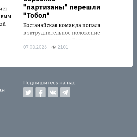
"партизаны" перешли
ист
"Тобол"
овым
ой
Костанайская команда попала
в затруднительное положение
после поражения в Белграде
07.08.2026
2101
Подпишитесь на нас:
ан