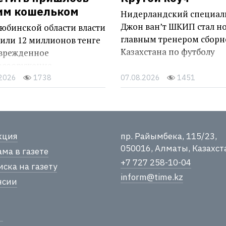
им кошельком
Нидерландский специал
Джон ван’т ШКИП стал н
юбинской области власти
главным тренером сборн
или 12 миллионов тенге
Казахстана по футболу
оврежденное
осооружение
.2026
1738
07.08.2026
1451
кция
пр. Райымбека, 115/23,
050016, Алматы, Казахст
ма в газете
+7 727 258-10-04
ска на газету
inform@time.kz
нсии