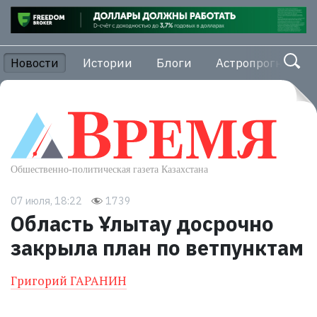
Новости
Истории
Блоги
Астропрогноз
07 июля, 18:22
1739
Область Ұлытау досрочно
закрыла план по ветпунктам
Григорий ГАРАНИН