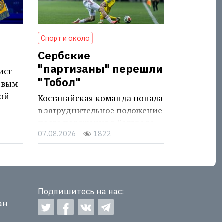
Спорт и около
Сербские
"партизаны" перешли
ист
"Тобол"
овым
ой
Костанайская команда попала
в затруднительное положение
после поражения в Белграде
07.08.2026
1822
Подпишитесь на нас:
ан