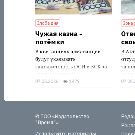
Злоба дня
Зона 
Чужая казна -
Отв
потёмки
сво
В квитанциях алматинцев
В Акт
будут указывать
отсуд
задолженность ОСИ и КСК за
за п
электроэнергию
гидр
07.08.2026
1429
07.08
© ТОО «Издательство
Реда
"Время"»
Рекла
Используйте материалы
Подпи