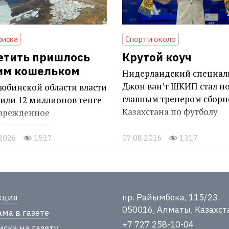
риска
Спорт и около
етить пришлось
Крутой коуч
им кошельком
Нидерландский специал
Джон ван’т ШКИП стал н
юбинской области власти
главным тренером сборн
или 12 миллионов тенге
Казахстана по футболу
оврежденное
осооружение
.2026
1517
07.08.2026
1317
кция
пр. Райымбека, 115/23,
050016, Алматы, Казахст
ма в газете
+7 727 258-10-04
ска на газету