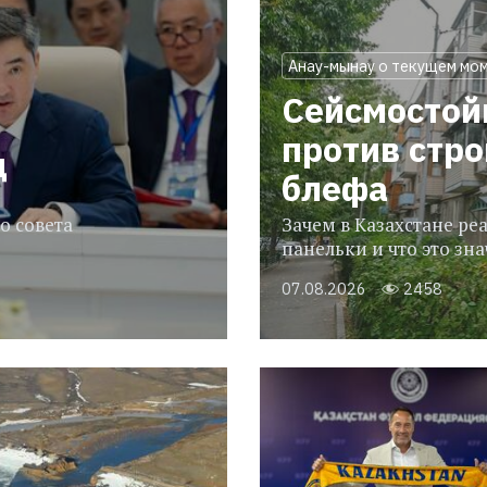
Анау-мынау о текущем мо
Сейсмостой
против стр
ц
блефа
о совета
Зачем в Казахстане р
панельки и что это зн
07.08.2026
2458