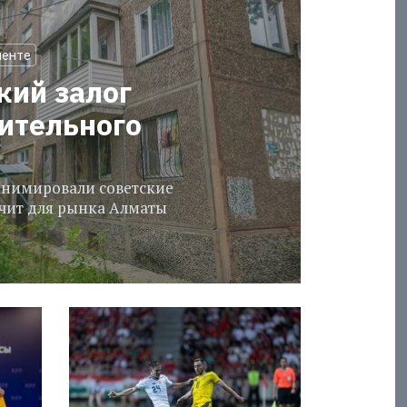
менте
кий залог
оительного
еанимировали советские
ачит для рынка Алматы