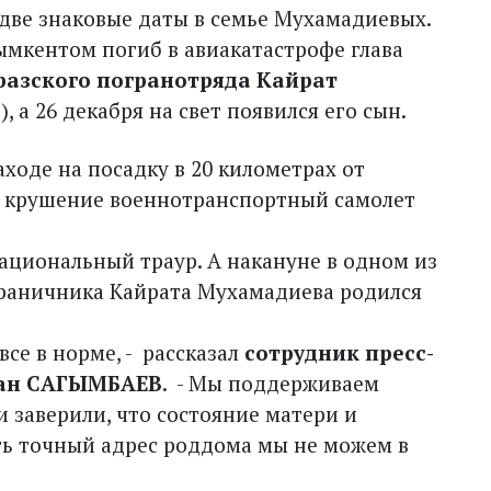
 две знаковые даты в семье Мухамадиевых.
ымкентом погиб в авиакатастрофе глава
разского погранотряда Кайрат
), а 26 декабря на свет появился его сын.
аходе на посадку в 20 километрах от
 крушение военно­транспортный самолет
национальный траур. А накануне в одном из
раничника Кайрата Мухамадиева родился
все в норме, - ­ рассказал
сотрудник пресс­
лан САГЫМБАЕВ
. ­ - Мы поддерживаем
и заверили, что состояние матери и
ать точный адрес роддома мы не можем в