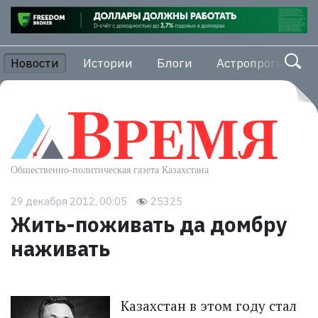
Новости
Истории
Блоги
Астропрогноз
29 декабря 2012, 00:05
25325
Жить-поживать да домбру
наживать
Казахстан в этом году стал