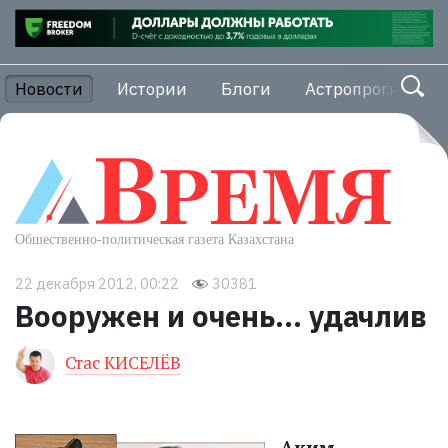
Новости
Истории
Блоги
Астропрогноз
22 декабря 2012, 00:22
30381
Вооружен и очень... удачлив
Стас КИСЕЛЁВ
Аким