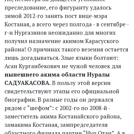
преследование, его фигуранту удалось
зимой 2012-го занять пост вице-мэра
Костаная, а всего через полгода - в сентяб­ре -
г-н Нургазинов неожиданно для многих
получил назначение акимом Карасуского
района! О причинах такого везения остается
лишь догадываться. Злые языки болтают:
Асан Курганбекович не чужой человек для
нынешнего акима области Нуралы
САДУАКАСОВА
. В пользу этой версии
свидетельствуют этапы его официальной
биографии. В разные годы он держался
рядом с “шефом”: с 2002-го по 2008-й -
заместитель акима Костанайского района,
замакима Костаная, зампредседателя
областного филиала партии “Нур Отан”. А в