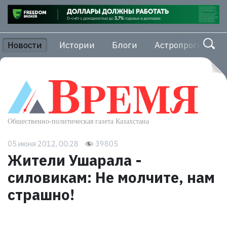
Новости
Истории
Блоги
Астропрогноз
05 июня 2012, 00:28
39805
Жители Ушарала -
силовикам: Не молчите, нам
страшно!