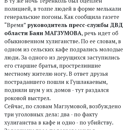
В ту же ночь Теренколь был оцеплен
полицией, в толпе людей в форме мелькали
генеральские погоны. Как сообщила газете
“Время”
руководитель пресс-службы ДВД
области Баян МАГЗУМОВА
, речь идет об
обыкновенном хулиганстве. По ее словам, в
одном из сельских кафе подрались молодые
люди. За одного из дерущихся заступились
его старшие братья, прострелившие
местному жителю ногу. В ответ друзья
пострадавшего пошли к Гушлакаевым,
подняли шум у их домов - тут раздался
роковой выстрел.
Сейчас, по словам Магзумовой, возбуждено
три уголовных дела: два - по факту
хулиганства в кафе и одно - по убийству.