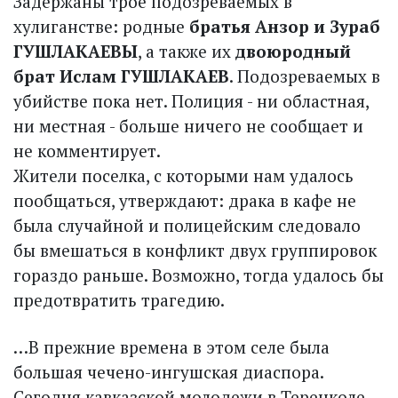
Задержаны трое подозреваемых в
хулиганстве: родные
братья Анзор и Зураб
ГУШЛАКАЕВЫ
, а также их
двоюродный
брат Ислам ГУШЛАКАЕВ
. Подозреваемых в
убийстве пока нет. Полиция - ни областная,
ни местная - больше ничего не сообщает и
не комментирует.
Жители поселка, с которыми нам удалось
пообщаться, утверждают: драка в кафе не
была случайной и полицейским следовало
бы вмешаться в конфликт двух группировок
гораздо раньше. Возможно, тогда удалось бы
предотвратить трагедию.
…В прежние времена в этом селе была
большая чечено-ингушская диаспора.
Сегодня кавказской молодежи в Теренколе