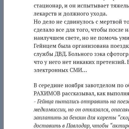
стационар, и он испытывает тяжел
лекарств и должного ухода.
Но дело не сдвинулось с мерт­вой 
сделало все для того, чтобы после
наилучшем свете, но не помочь уми
Гейн­цем была организована поездк
службы ДВД. Больного зэка сфотогр
что у него нет никаких претензий.
элект­ронных СМИ…
В середине ноября завотделом по
РАХИМОВ рассказывал, как выполня
- Гейнца пытались отправить на поез
медкомиссии, но он отказался, опасая
заплатить за бензин для кареты “ско
доставить в Павлодар, чтобы “актир