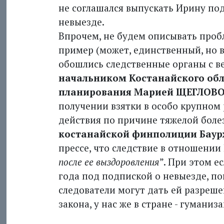
не соглашался выпускать Ирину по
невыезде.
Впрочем, не будем описывать пробл
пример (может, единственный, но вс
обошлись следственные органы с в
начальником Костанайского об
планирования Марией ЩЕГЛОВ
получении взятки в особо крупном
действия по причине тяжелой боле
костанайской финполиции Бау
прессе, что следствие в отношении
после ее выздоровления
”. При этом е
года под подпиской о невыезде, по
следователи могут дать ей разрешен
закона, у нас же в стране - гуманиза