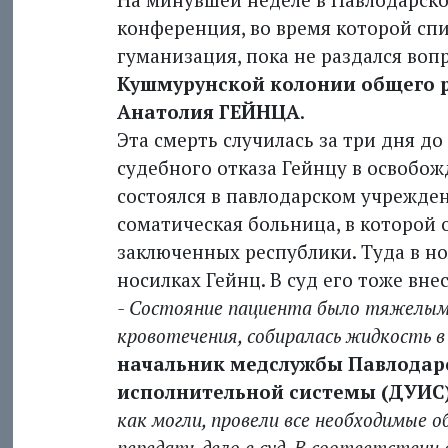
конференция, во время которой спи
гуманизация, пока не раздался воп
Кушмурунской колонии общего р
Анатолия ГЕЙНЦА
.
Эта смерть случилась за три дня д
судебного отказа Гейнцу в освобож
состоялся в павлодарском учрежден
соматическая больница, в которой 
заключенных республики. Туда в но
носилках Гейнц. В суд его тоже внес
- Состояние пациента было тяжелым, 
кровотечения, собиралась жидкость 
начальник медслужбы Павлодарс
исполнительной системы (ДУИ
как могли, провели все необходимые 
передать дело в суд. В соответствии