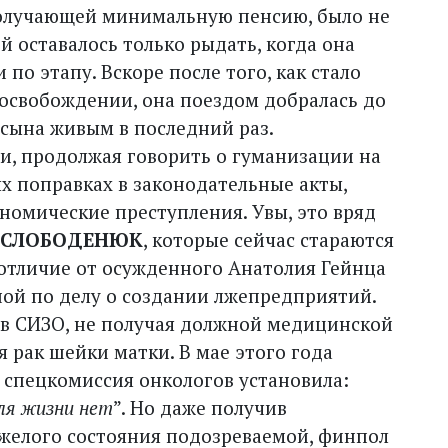
получающей минимальную пенсию, было не
й оставалось только рыдать, когда она
 по этапу. Вскоре после того, как стало
 освобож­дении, она поездом добралась до
 сына живым в последний раз.
ьи, продолжая говорить о гуманизации на
ых поправках в законодательные акты,
номические преступления. Увы, это вряд
 СЛОБОДЕНЮК
, которые сейчас стараются
 отличие от осужденного Анатолия Гейнца
ной по делу о создании лжепредприятий.
 в СИЗО, не получая должной медицинской
я рак шейки матки. В мае этого года
 спецкомиссия онкологов установила:
для жизни нет
”. Но даже получив
желого состояния подозреваемой, финпол