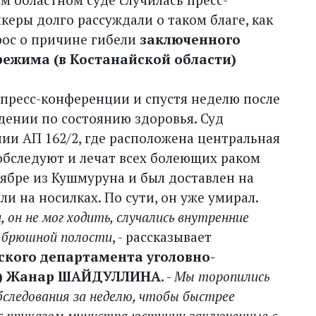
керы долго рассуждали о таком благе, как
рос о причине гибели
заключенного
ежима (в Костанайской области)
о пресс-конференции и спустя неделю после
дении по состоянию здоровья. Суд
ии АП 162/2, где расположена центральная
обследуют и лечат всех болеющих раком
ябре из Кушмуруна и был доставлен на
ли на носилках. По сути, он уже умирал.
он не мог ходить, случались внутренние
в брюшной полости
, - рассказывает
кого департамента уголовно-
С) Жанар ШАЙДУЛЛИНА
. -
Мы торопились
обследования за неделю, чтобы быстрее
 с приказом министра юстиции заключенные с