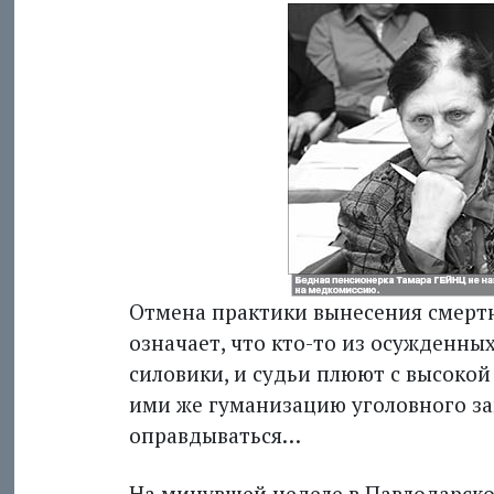
Отмена практики вынесения смертн
означает, что кто-то из осужденны
силовики, и судьи плюют с высоко
ими же гуманизацию уголовного зак
оправдываться…
На минувшей неделе в Павлодарско