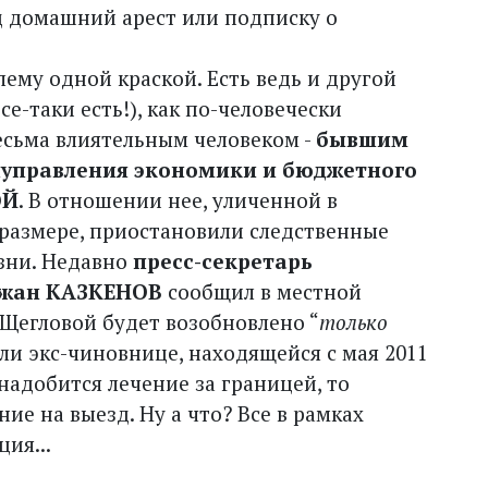
д домашний арест или подписку о
ему одной краской. Есть ведь и другой
е-таки есть!), как по-человечески
есьма влиятельным человеком -
бывшим
луправления экономики и бюджетного
ОЙ
. В отношении нее, уличенной в
 размере, приостановили следственные
зни. Недавно
пресс-секретарь
ржан КАЗКЕНОВ
сообщил в местной
 Щегловой будет возобновлено “
только
сли экс-чиновнице, находящейся с мая 2011
надобится лечение за границей, то
ие на выезд. Ну а что? Все в рамках
ция...