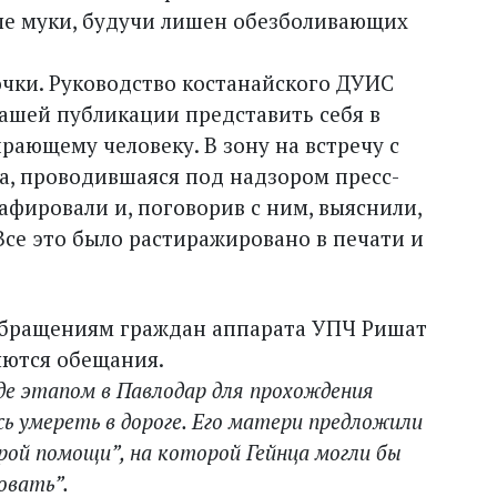
ые муки, будучи лишен обезболивающих
точки. Руководство костанайского ДУИС
 нашей публикации представить себя в
рающему человеку. В зону на встречу с
а, проводившаяся под надзором пресс-
афировали и, поговорив с ним, выяснили,
 Все это было растиражировано в печати и
 обращениям граждан аппарата УПЧ Ришат
ются обе­щания.
де этапом в Павлодар для прохождения
сь умереть в дороге. Его матери предложили
рой помощи”, на которой Гейнца могли бы
овать”.