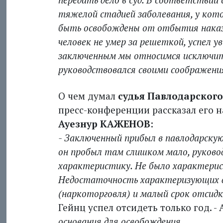
тяжелой стадией заболевания, у кот
быть освобождены от отбытия наказ
человек не умер за решеткой, успел у
заключенным мы относимся исключите
руководствовался своими соображени
О чем думал
судья Павлодарског
пресс-конференции рассказал его н
Ауезнур КАЖЕНОВ
:
- Заключенный прибыл в павлодарскую 
он пробыл там слишком мало, руково
характеристику. Не было характерис
Недостаточность характеризующих д
(наркоторговля) и малый срок отсид
Гейнц успел отсидеть только год. - 
основания для освобождения.