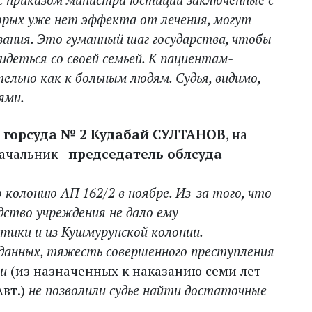
орых уже нет эффекта от лечения, могут
ания. Это гуманный шаг государства, чтобы
видеться со своей семьей. К пациентам-
льно как к больным людям. Судья, видимо,
ями.
о горсуда № 2 Кудабай СУЛТАНОВ
, на
ачальник -
председатель облсуда
колонию АП 162/2 в нояб­ре. Из-за того, что
дство учреждения не дало ему
тики и из Кушмурунской колонии.
анных, тяжесть совершенного преступления
ки
(из назначенных к наказанию семи лет
Авт.)
не позволили судье найти достаточные