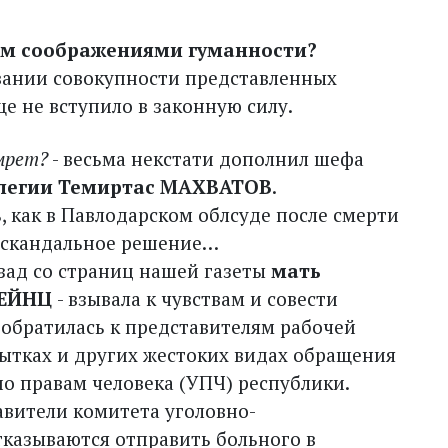
том соображениями гуманности?
вании совокупности представленных
е не вступило в законную силу.
умрет?
- весьма некстати дополнил шефа
ллегии Темиртас МАХВАТОВ
.
, как в Павлодарском облсуде после смерти
о скандальное решение…
азад со страниц нашей газеты
мать
ГЕЙНЦ
- взывала к чувствам и совести
 обратилась к представителям рабочей
ытках и других жестоких видах обращения
о правам человека (УПЧ) республики.
авители комитета уголовно-
казываются отправить больного в