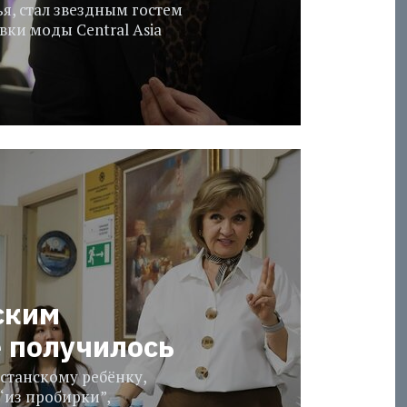
я, стал звездным гостем
ки моды Central Asia
ским
е получилось
станскому ребёнку,
“из пробирки”,