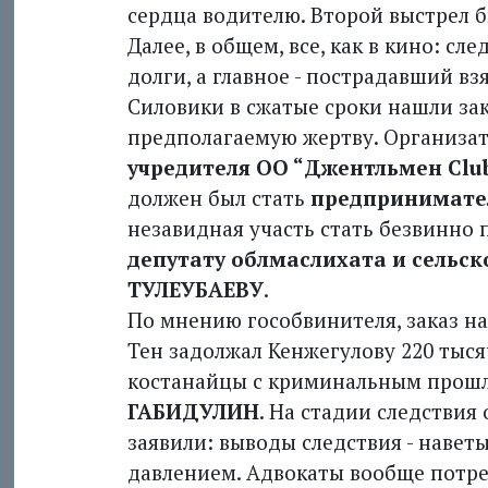
сердца водителю. Второй выстрел бы
Далее, в общем, все, как в кино: с
долги, а главное - пострадавший вз
Силовики в сжатые сроки нашли зак
предполагаемую жертву. Организат
учредителя ОО “Джентльмен Club
должен был стать
предпринимате
незавидная участь стать безвинно
депутату облмаслихата и сельс
ТУЛЕУБАЕВУ
.
По мнению гособвинителя, заказ на
Тен задолжал Кенжегулову 220 тыся
костанайцы с криминальным про
ГАБИДУЛИН
. На стадии следствия
заявили: выводы следствия - навет
давлением. Адвокаты вообще потр