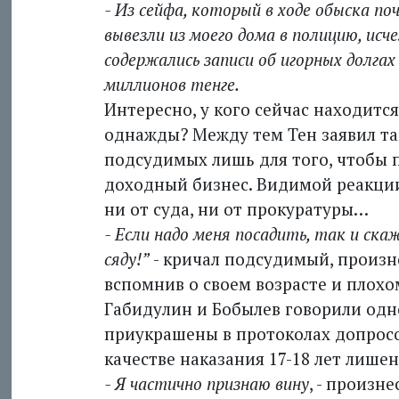
- Из сейфа, который в ходе обыска п
вывезли из моего дома в полицию, исч
содержались записи об игорных долгах
миллионов тенге.
Интересно, у кого сейчас находитс
однажды? Между тем Тен заявил так
подсудимых лишь для того, чтобы п
доходный бизнес. Видимой реакции 
ни от суда, ни от прокуратуры…
- Если надо меня посадить, так и скаж
сяду!”
- кричал подсудимый, произно
вспомнив о своем возрасте и плохом
Габидулин и Бобылев говорили одн
приукрашены в протоколах допрос
качестве наказания 17-18 лет лишен
- Я частично признаю вину
, - произне