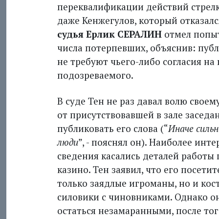
переквалификации действий стрелк
даже Кенжегулов, который отказалс
судья Ерлик СЕРАЛИН
отмел попы
числа потерпевших, объяснив: пуб­
не требуют чьего-либо согласия на
подозреваемого.
В суде Тен не раз давал волю своем
от присутствовавшей в зале заседа
публиковать его слова (“
Иначе силь
люди
”, - пояснял он). Наиболее инт
сведения касались деталей работы
казино. Тен заявил, что его посети
только заядлые игроманы, но и кос
силовики с чиновниками. Однако о
остаться незамаранными, после тог