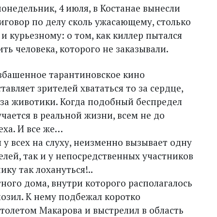
понедельник, 4 июля, в Костанае вынесли
иговор по делу сколь ужасающему, столько
 и курьезному: о том, как киллер пытался
ить человека, которого не заказывали.
збашенное тарантиновское кино
ставляет зрителей хвататься то за сердце,
 за животики. Когда подобный беспредел
учается в реальной жизни, всем не до
еха. И все же…
я у всех на слуху, неизменно вызывает одну
лей, так и у непосредственных участников
ку так лохануться!..
ного дома, внутри которого располагалось
озил. К нему подбежал коротко
толетом Макарова и выстрелил в область