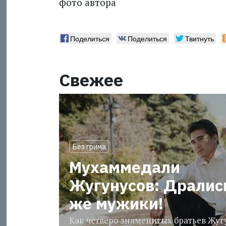
фото автора
Поделиться
Поделиться
Твитнуть
Свежее
Без грима
Мухаммедали
Жугунусов: Дралис
же мужики!
Как четверо знаменитых братьев Жу