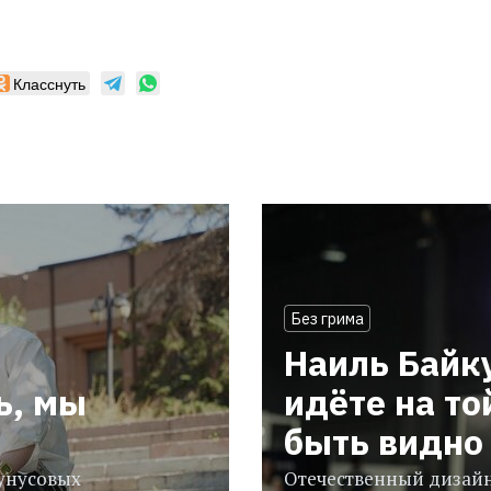
Класснуть
Без грима
Наиль Байк
ь, мы
идёте на то
быть видно 
гунусовых
Отечественный дизайн