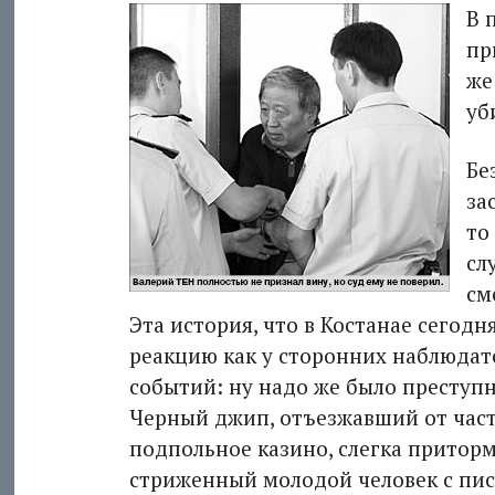
В 
пр
же
уб
Бе
за
то
сл
см
Эта история, что в Костанае сегодн
реакцию как у сторонних наблюдате
событий: ну надо же было преступни
Черный джип, отъезжавший от част
подпольное казино, слегка приторм
стриженный молодой человек с пис