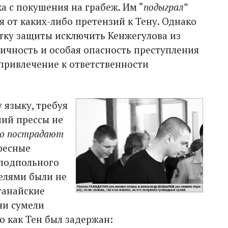
а с покушения на грабеж. Им “
подыграл
”
я от каких-либо претензий к Тену. Однако
тку защиты исключить Кенжегулова из
личность и особая опасность преступления
 привлечение к ответственности
у языку, требуя
ний прессы не
но пострадают
ересные
 подпольного
телями были не
танайские
ни сумели
о как Тен был задержан: