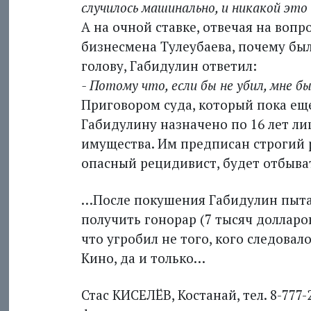
случилось машинально, и никакой это 
А на очной ставке, отвечая на воп
бизнесмена Тулеубаева, почему бы
голову, Габидулин ответил:
- Потому что, если бы не убил, мне 
Приговором суда, который пока еще 
Габидулину назначено по 16 лет л
имущества. Им предписан строгий р
опасный рецидивист, будет отбыват
…После покушения Габидулин пытал
получить гонорар (7 тысяч долларов
что угробил не того, кого следовало.
Кино, да и только…
Стас КИСЕЛЁВ, Костанай, тел. 8-777-2