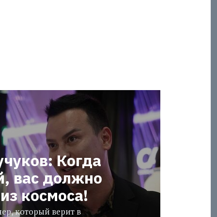
учуков: Когда
й, вас должно
из космоса!
ер, который верит в