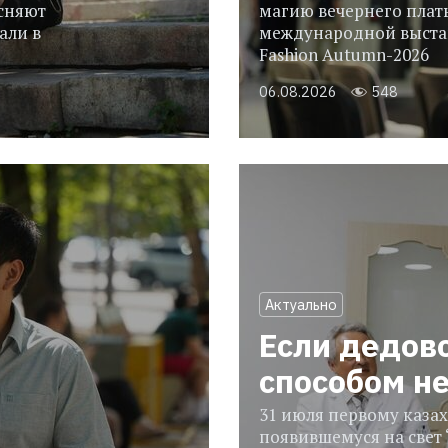
сняют
магию вечернего плать
али в
международной выстав
Fashion Autumn-2026
06.08.2026
548
Актуально
Если дедов
способом н
31 июля первому казах
появившемуся на свет 