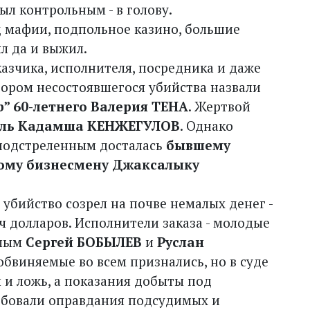
л контроль­ным - в голову.
лед мафии, подпольное казино, большие
ял да и выжил.
азчика, исполнителя, посредника и даже
ором несостоявшегося убийства назвали
” 60-летнего Валерия ТЕНА
. Жертвой
ль Кадамша КЕНЖЕГУЛОВ
. Однако
 подстреленным досталась
бывшему
кому бизнесмену Джаксалыку
 убийство созрел на почве немалых денег -
ч долларов. Исполнители заказа - молодые
шлым
Сергей БОБЫЛЕВ
и
Руслан
 обвиняемые во всем признались, но в суде
ы и ложь, а показания добыты под
ебовали оправдания подсудимых и