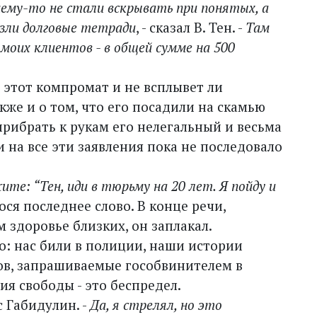
очему-то не стали вскрывать при понятых, а
езли долговые тетради
, - сказал В. Тен. -
Там
 моих клиентов - в общей сумме на 500
я этот компромат и не всплывет ли
же и о том, что его посадили на скамью
рибрать к рукам его нелегальный и весьма
на все эти заявления пока не последовало
ите: “Тен, иди в тюрьму на 20 лет. Я пойду и
ся последнее слово. В конце речи,
 здоровье близких, он заплакал.
о: нас били в полиции, наши истории
ов, запрашиваемые гособвинителем в
ия свободы - это беспредел.
с Габидулин. -
Да, я стрелял, но это