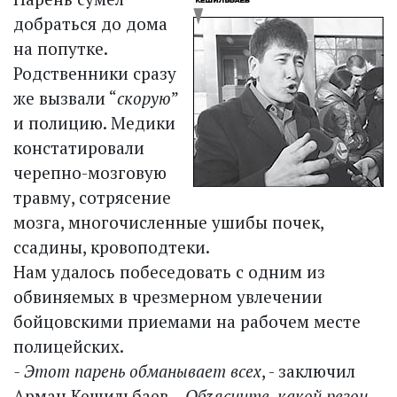
добраться до дома
на попутке.
Родственники сразу
же вызвали “
скорую
”
и полицию. Медики
констатировали
черепно-мозговую
травму, сотрясение
мозга, многочисленные ушибы почек,
ссадины, кровоподтеки.
Нам удалось побеседовать с одним из
обвиняемых в чрезмерном увлечении
бойцовскими приемами на рабочем месте
полицейских.
- Этот парень обманывает всех
, - заключил
Арман Кешильбаев. -
Объясните, какой резон