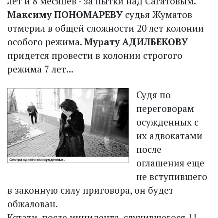
лет и 8 месяцев - за пытки над Сагатовым.
Максиму ПОНОМАРЕВУ
судья Жуматов
отмерил в общей сложности 20 лет колонии
особого режима.
Мурату АДИЛБЕКОВУ
придется провести в колонии строгого
режима 7 лет...
Судя по
переговорам
осужденных с
их адвокатами
после
оглашения еще
не вступившего
в законную силу приговора, он будет
обжалован.
Кстати, после инцидента, случившегося 11