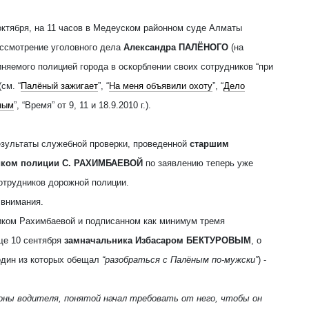
октября, на 11 часов в Медеуском районном суде Алматы
ассмотрение уголовного дела
Александра ПАЛЁНОГО
(на
иняемого полицией города в оскорблении своих сотрудников “при
см. “
Палёный зажигает
”, “
На меня объявили охоту
”, “
Дело
ным
”, “Время” от 9, 11 и 18.9.2010 г.).
езультаты служебной проверки, проведенной
старшим
иком полиции С. РАХИМБАЕВОЙ
по заявлению теперь уже
отрудников дорожной полиции.
 внимания.
ником Рахимбаевой и подписанном как минимум тремя
ще 10 сентября
замначальника Избасаром БЕКТУРОВЫМ
, о
один из которых обещал
“разобраться с Палёным по-мужски”
) -
роны водителя, понятой начал требовать от него, чтобы он