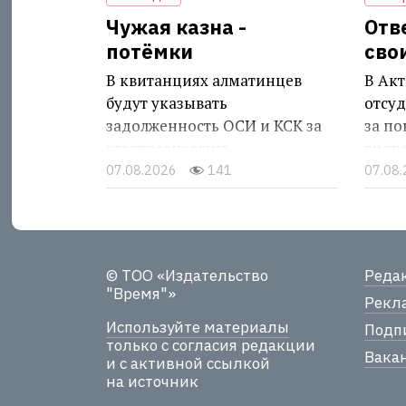
Чужая казна -
Отв
потёмки
сво
В квитанциях алматинцев
В Акт
будут указывать
отсуд
задолженность ОСИ и КСК за
за п
электроэнергию
гидр
07.08.2026
141
07.08
© ТОО «Издательство
Реда
"Время"»
Рекла
Используйте материалы
Подпи
только с согласия редакции
Вака
и с активной ссылкой
на источник