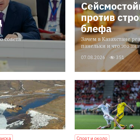
Сейсмостой
против стр
ц
блефа
о совета
Зачем в Казахстане р
панельки и что это зн
07.08.2026
351
риска
Спорт и около