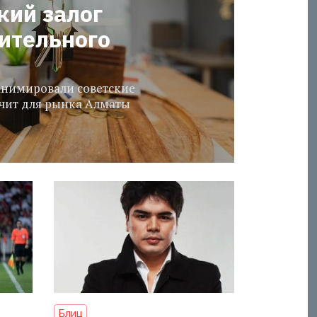
кий залог
оительного
еанимировали советские
ачит для рынка Алматы
Блиц