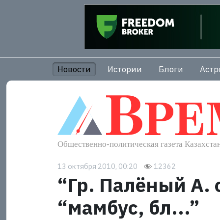
Новости
Истории
Блоги
Астр
13 октября 2010, 00:20
12362
“Гр. Палёный А. 
“мамбус, бл...”