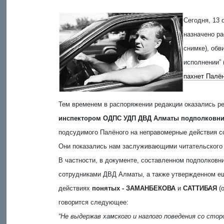
Сегодня, 13 
назначено р
снимке), обв
исполнении” (
пахнет Палё
Тем временем в распоряжении редакции оказались р
инспектором ОДПС УДП ДВД Алматы подполковн
подсудимого Палёного на неправомерные действия с
Они показались нам заслуживающими читательского
В частности, в документе, составленном подполков
сотрудниками ДВД Алматы, а также утвержденном е
действиях
понятых - ЗАМАНБЕКОВА
и
САТТИБАЯ
(
говорится следующее:
“Не выдержав хамского и наглого поведения со сто