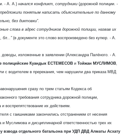
. - А. А.)
начался конфликт, сотрудники
(дорожной полиции. -
ки предложили понятым написать объяснительные по данному
ьно, без диктовки”.
урные слова в адрес сотрудников дорожной полиции, назвав их
 бл...”
(в документе это слово воспроизведено без купюр. - А.
 доводы, изложенные в заявлении (Александра Палёного. - А.
е полицейские Куандык ЕСТЕМЕСОВ
и
Тойжан МУСЛИМОВ
,
ли с водителем в пререкания, чем нарушили два приказа МВД
авонарушения сразу по трем статьям Кодекса об
аконного требования сотрудника дорожной полиции,
 и воспрепятствование их действиям.
теля с гаишниками закончились отстранением от несения
 и Муслимова и дисциплинарной ответственностью трех их
у взвода отдельного батальона при УДП ДВД Алматы Асхату