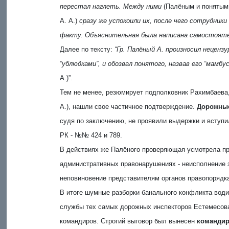
перестал наглеть. Между ними
(Палёным и понятыми
А. А.)
сразу же успокоили их, после чего сотрудни
факту. Объяснительная была написана самостоятел
Далее по тексту:
“Гр. Палёный А. произносил неценз
“ублюдками”, и обозвал понятого, назвав его “мамбус,
А.)”.
Тем не менее, резюмирует подполковник Рахимбаева,
А.), нашли свое частичное подтверждение.
Дорожны
судя по заключению, не проявили выдержки и вступи
РК - №№ 424 и 789.
В действиях же Палёного проверяющая усмотрела пр
административных правонарушениях - неисполнение з
неповиновение представителям органов правопорядка
В итоге шумные разборки банального конфликта води
службы тех самых дорожных инспекторов Естемесова
командиров. Строгий выговор был вынесен
командир