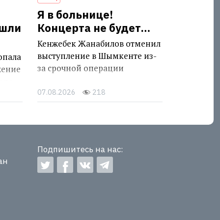
Я в больнице!
ешли
Концерта не будет…
Кенжебек Жанабилов отменил
выступление в Шымкенте из-
опала
за срочной операции
жение
аде
07.08.2026
218
Подпишитесь на нас:
ан