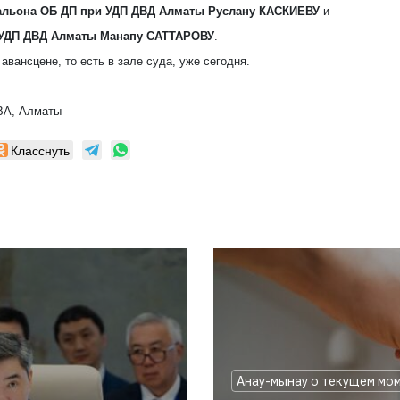
тальона ОБ ДП при УДП ДВД Алматы Руслану КАСКИЕВУ
и
 УДП ДВД Алматы Манапу САТТАРОВУ
.
авансцене, то есть в зале суда, уже сегодня.
ВА, Алматы
Класснуть
Анау-мынау о текущем мо