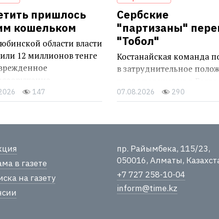
етить пришлось
Сербские
им кошельком
"партизаны" пер
"Тобол"
юбинской области власти
или 12 миллионов тенге
Костанайская команда п
оврежденное
в затруднительное поло
осооружение
после поражения в Белгр
.2026
147
07.08.2026
290
кция
пр. Райымбека, 115/23,
050016, Алматы, Казахст
ма в газете
+7 727 258-10-04
ска на газету
inform@time.kz
нсии