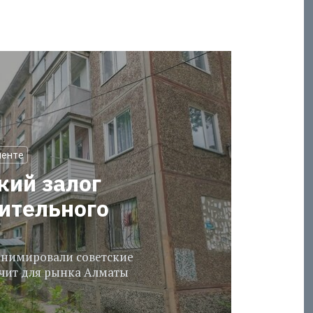
менте
кий залог
оительного
еанимировали советские
ачит для рынка Алматы