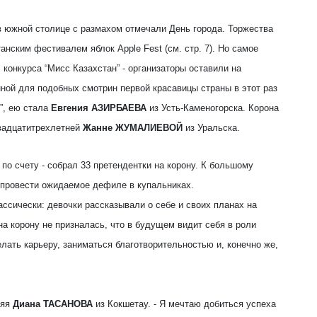
 южной столице с размахом отмечали День города. Торжества
нским фестивалем яблок Apple Fest (см. стр. 7). Но самое
 конкурса “Мисс Казахстан” - организаторы оставили на
ной для подобных смотрин первой красавицы страны в этот раз
”, ею стала
Евгения АЗИРБАЕВА
из Усть-Каменогорска. Корона
вадцатитрехлетней
Жанне ЖУМАЛИЕВОЙ
из Уральска.
по счету - собрал 33 претендентки на корону. К большому
 провести ожидаемое дефиле в купальниках.
ассически: девочки рассказывали о себе и своих планах на
на корону не призналась, что в будущем видит себя в роли
лать карьеру, заниматься благотворительностью и, конечно же,
няя
Диана ТАСАНОВА
из Кокшетау. - Я мечтаю добиться успеха