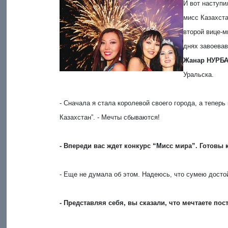
И вот наступи
мисс Казахст
второй вице-
днях завоевав
Жанар НУРБ
Уральска.
- Сначала я стала королевой своего города, а теперь
Казахстан”. - Мечты сбываются!
- Впереди вас ждет конкурс “Мисс мира”. Готовы
- Еще не думала об этом. Надеюсь, что сумею досто
- Представляя себя, вы сказали, что мечтаете пос