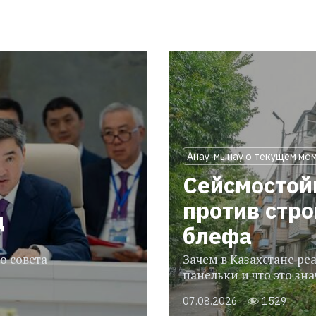
Анау-мынау о текущем мо
Сейсмостой
против стр
ц
блефа
о совета
Зачем в Казахстане р
панельки и что это зн
07.08.2026
1529