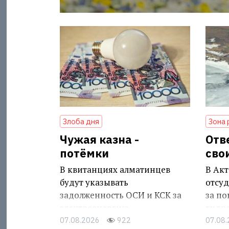
Злоба дня
Зона 
Чужая казна -
Отв
потёмки
сво
В квитанциях алматинцев
В Акт
будут указывать
отсуд
задолженность ОСИ и КСК за
за п
электроэнергию
гидр
07.08.2026
922
07.08