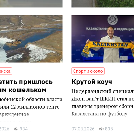
риска
Спорт и около
етить пришлось
Крутой коуч
им кошельком
Нидерландский специал
Джон ван’т ШКИП стал н
юбинской области власти
главным тренером сборн
или 12 миллионов тенге
Казахстана по футболу
оврежденное
осооружение
.2026
934
07.08.2026
835