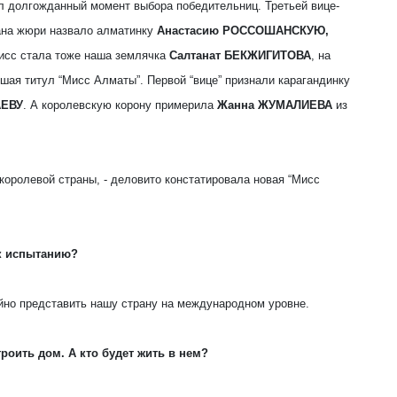
л долгожданный момент выбора победительниц. Третьей вице-
ана жюри назвало алматинку
Анастасию РОССОШАНСКУЮ,
мисс стала тоже наша землячка
Салтанат БЕКЖИГИТОВА
, на
шая титул “Мисс Алматы”. Первой “вице” признали карагандинку
АЕВУ
. А королевскую корону примерила
Жанна ЖУМАЛИЕВА
из
 королевой страны, - деловито констатировала новая “Мисс
 к испытанию?
йно представить нашу страну на международном уровне.
троить дом. А кто будет жить в нем?