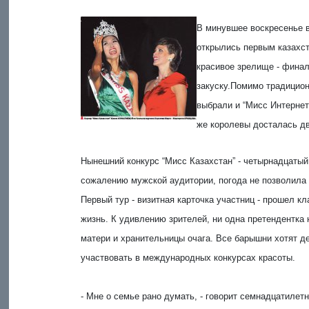
В минувшее воскресенье в
открылись первым казахста
красивое зрелище - финал
закуску.Помимо традицион
выбрали и “Мисс Интернет
же королевы досталась д
Нынешний конкурс “Мисс Казахстан” - четырнадцатый 
сожалению мужской аудитории, погода не позволила
Первый тур - визитная карточка участниц - прошел кл
жизнь. К удивлению зрителей, ни одна претендентка 
матери и хранительницы очага. Все барышни хотят де
участвовать в международных конкурсах красоты.
- Мне о семье рано думать, - говорит семнадцатилет