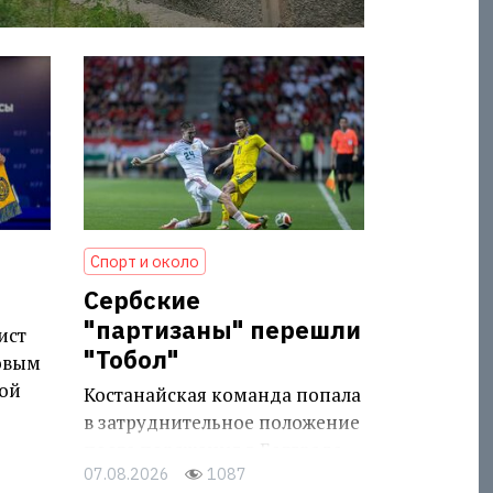
Спорт и около
Сербские
"партизаны" перешли
ист
"Тобол"
овым
ой
Костанайская команда попала
в затруднительное положение
после поражения в Белграде
07.08.2026
1087