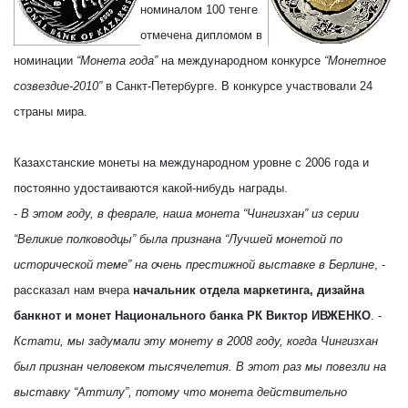
номиналом 100 тенге
отмечена дипломом в
номинации
“Монета года”
на международном конкурсе
“Монетное
созвездие-2010”
в Санкт-Петербурге. В конкурсе участвовали 24
страны мира.
Казахстанские монеты на международном уровне с 2006 года и
постоянно удостаиваются какой-нибудь награды.
-
В этом году, в феврале, наша монета “Чингизхан” из серии
“Великие полководцы” была признана “Лучшей монетой по
исторической теме” на очень престижной выставке в Берлине
, -
рассказал нам вчера
начальник отдела маркетинга, дизайна
банкнот и монет Национального банка РК Виктор ИВЖЕНКО
. -
Кстати, мы задумали эту монету в 2008 году, когда Чингизхан
был признан человеком тысячелетия. В этот раз мы повезли на
выставку “Аттилу”, потому что монета действительно