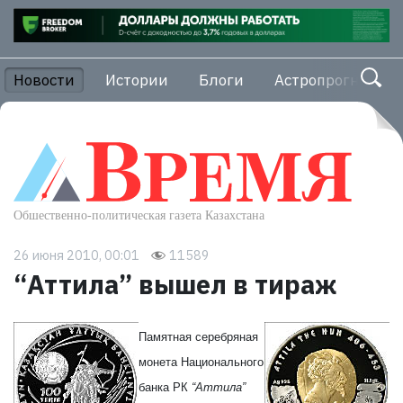
Новости
Истории
Блоги
Астропрогноз
26 июня 2010, 00:01
11589
“Аттила” вышел в тираж
Памятная серебряная
монета Национального
банка РК
“Аттила”