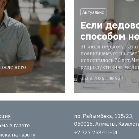
Актуально
Если дедов
способом н
31 июля первому казах
появившемуся на свет 
-
исполнилось 30 лет. Че
после него
репродуктивная медиц
05.08.2026
937
кция
пр. Райымбека, 115/23,
050016, Алматы, Казахст
ма в газете
+7 727 258-10-04
ска на газету