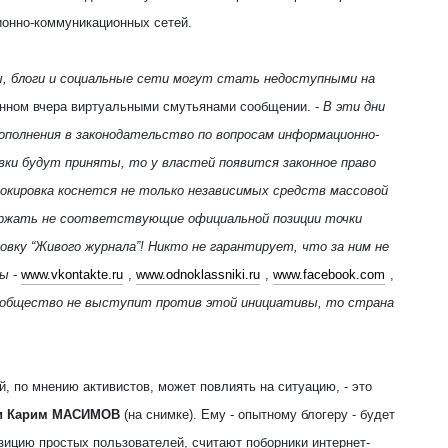
ионно-коммуникационных сетей.
, блоги и социальные сети могут стать недоступными на
ненном вчера виртуальными смутьянами сообщении. -
В эти дни
полнения в законодательство по вопросам информационно-
вки будут приняты, то у властей появится законное право
окировка коснется не только независимых средств массовой
держать не соответствующие официальной позиции точки
овку “Живого журнала”! Никто не гарантирует, что за ним не
сы
-
www.vkontakte.ru
,
www.odnoklassniki.ru
,
www.facebook.com
,
ообщество не выступит против этой инициативы, то страна
, по мнению активистов, может повлиять на ситуацию, - это
ки Карим МАСИМОВ
(на снимке). Ему - опытному блогеру - будет
зицию простых пользователей, считают поборники интернет-