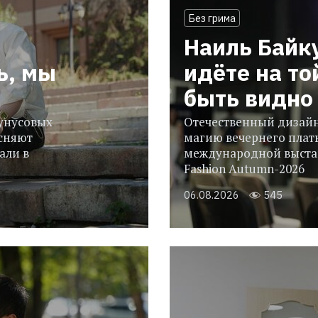
Без грима
Наиль Байк
ь, мы
идёте на то
быть видно 
гунусовых
Отечественный дизайн
сняют
магию вечернего плать
али в
международной выстав
Fashion Autumn-2026
06.08.2026
545