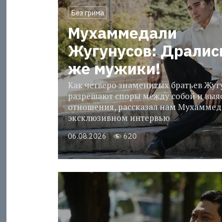
Без грима
Мухаммедали
Жугунусов: Дралис
же мужики!
Как четверо знаменитых братьев Жу
разрешают споры между собой и выя
отношения, рассказал нам Мухаммед
эксклюзивном интервью
06.08.2026
620