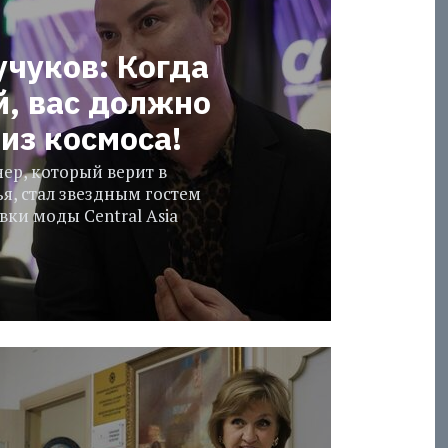
учуков: Когда
й, вас должно
из космоса!
ер, который верит в
я, стал звездным гостем
ки моды Central Asia