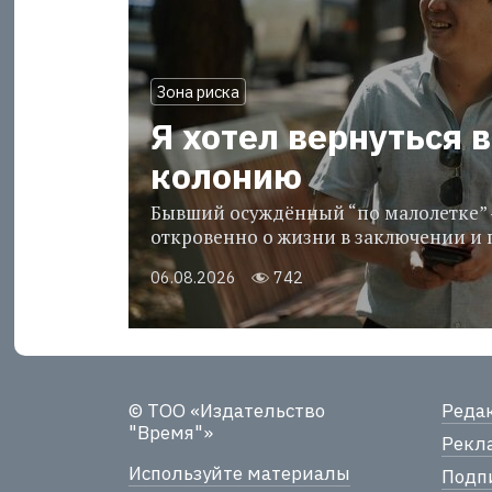
Зона риска
Я хотел вернуться в
колонию
Бывший осуждённый “по малолетке” 
откровенно о жизни в заключении и 
06.08.2026
742
© ТОО «Издательство
Реда
"Время"»
Рекла
Используйте материалы
Подпи