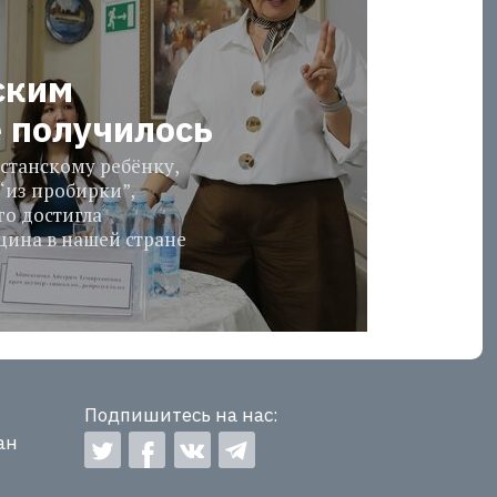
ским
е получилось
станскому ребёнку,
“из пробирки”,
го достигла
ина в нашей стране
Подпишитесь на нас:
ан