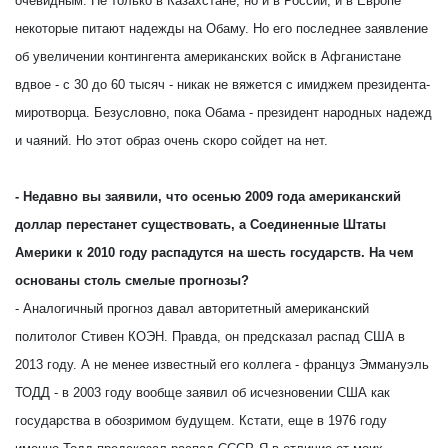
очевидным. Не только в Казахстане, но и в России, и в Европе
некоторые питают надежды на Обаму. Но его последнее заявление
об увеличении контингента американских войск в Афганистане
вдвое - с 30 до 60 тысяч - никак не вяжется с имиджем президента-
миротворца. Безусловно, пока Обама - президент народных надежд
и чаяний. Но этот образ очень скоро сойдет на нет.
- Недавно вы заявили, что осенью 2009 года американский
доллар перестанет существовать, а Соединенные Штаты
Америки к 2010 году распадутся на шесть государств. На чем
основаны столь смелые прогнозы?
- Аналогичный прогноз давал авторитетный американский
политолог Стивен КОЭН. Правда, он предсказал распад США в
2013 году. А не менее известный его коллега - француз Эммануэль
ТОДД - в 2003 году вообще заявил об исчезновении США как
государства в обозримом будущем. Кстати, еще в 1976 году