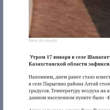
Фото: yk-news.kz
Утром 17 января в селе Шанага
Казахстанской области зафиксир
Напомним, днем ранее стало извест
в селе Парыгино района Алтай сто
градусов. Температуру воздуха на 
данном населенном пункте было -45