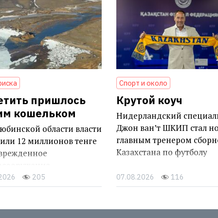
риска
Спорт и около
етить пришлось
Крутой коуч
им кошельком
Нидерландский специал
Джон ван’т ШКИП стал н
юбинской области власти
главным тренером сборн
или 12 миллионов тенге
Казахстана по футболу
оврежденное
осооружение
.2026
205
07.08.2026
116