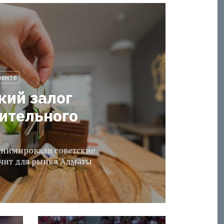
менте
кий залог
оительного
еанимировали советские
ачит для рынка Алматы