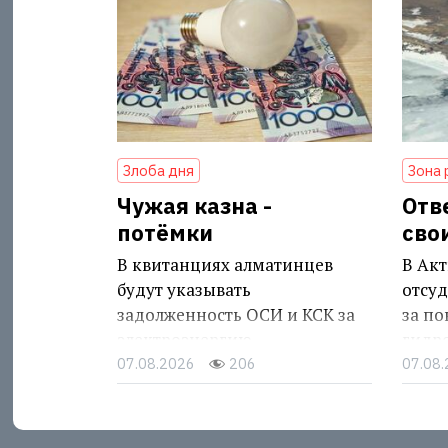
Злоба дня
Зона 
Чужая казна -
Отв
потёмки
сво
В квитанциях алматинцев
В Акт
будут указывать
отсуд
задолженность ОСИ и КСК за
за п
электроэнергию
гидр
07.08.2026
206
07.08