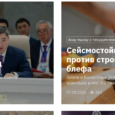
Анау-мынау о текущем мо
Сейсмостой
против стр
ц
блефа
о совета
Зачем в Казахстане р
панельки и что это зн
07.08.2026
383