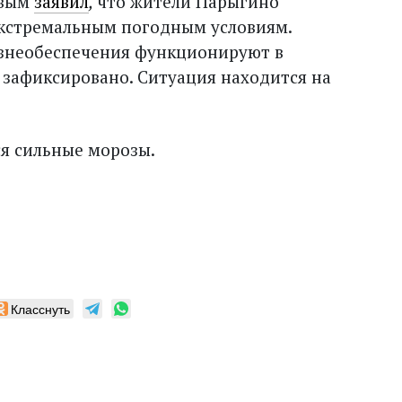
овым
заявил
,
что жители Парыгино
экстремальным погодным условиям.
знеобеспечения функционируют в
 зафиксировано. Ситуация находится на
я сильные морозы.
Класснуть