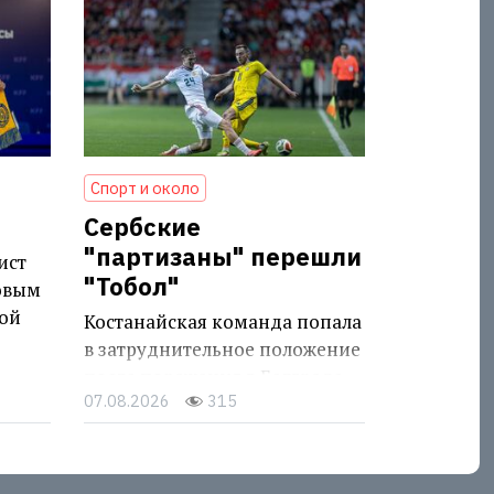
Спорт и около
Сербские
"партизаны" перешли
ист
"Тобол"
овым
ой
Костанайская команда попала
в затруднительное положение
после поражения в Белграде
07.08.2026
315