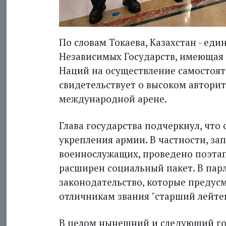
По словам Токаева, Казахстан - еди
Независимых Государств, имеюща
Наций на осуществление самостоят
свидетельствует о высоком автори
международной арене.
Глава государства подчеркнул, что
укрепления армии. В частности, з
военнослужащих, проведено поэта
расширен социальный пакет. В пар
законодательство, которые предус
отличникам звания "старший лейтен
В целом нынешний и следующий г