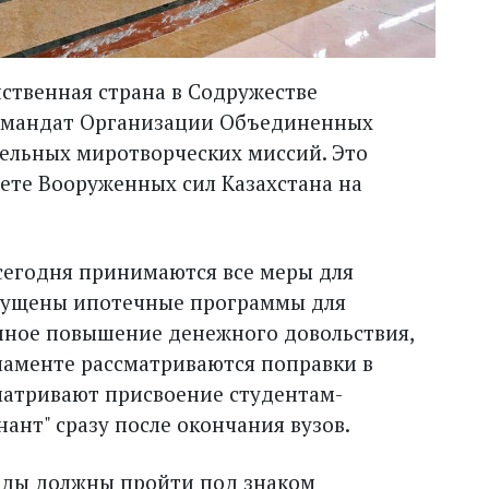
нственная страна в Содружестве
я мандат Организации Объединенных
ельных миротворческих миссий. Это
тете Вооруженных сил Казахстана на
 сегодня принимаются все меры для
апущены ипотечные программы для
пное повышение денежного довольствия,
ламенте рассматриваются поправки в
матривают присвоение студентам-
ант" сразу после окончания вузов.
оды должны пройти под знаком