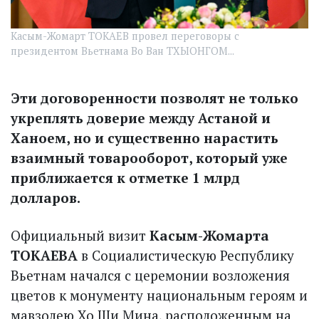
Касым-Жомарт ТОКАЕВ провел переговоры с
президентом Вьетнама Во Ван ТХЫОНГОМ...
Эти договоренности позволят не только
укреплять доверие между Астаной и
Ханоем, но и существенно нарастить
взаимный товарооборот, который уже
приближается к отметке 1 млрд
долларов.
Официальный визит
Касым-Жомарта
ТОКАЕВА
в Социалистическую Республику
Вьетнам начался с церемонии возложения
цветов к монументу национальным героям и
мавзолею Хо Ши Мина, расположенным на