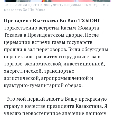
...и возложил цветы к монументу национальным героям и
мавзолею Хо Ши Мина.
Президент Вьетнама Во Ван ТХЫОНГ
торжественно встретил Касым-Жомарта
Токаева в Президентском дворце. После
церемонии встречи главы государств
прошли в зал переговоров. Были обсуждены
перспективы развития сотрудничества в
торгово-экономической, инвестиционной,
энергетической, транспортно-
логистической, агропромышленной и
культурно-гуманитарной сферах.
- Это мой первый визит в Вашу прекрасную
страну в качестве президента Казахстана. Я
уделяю первостепенное значение данному