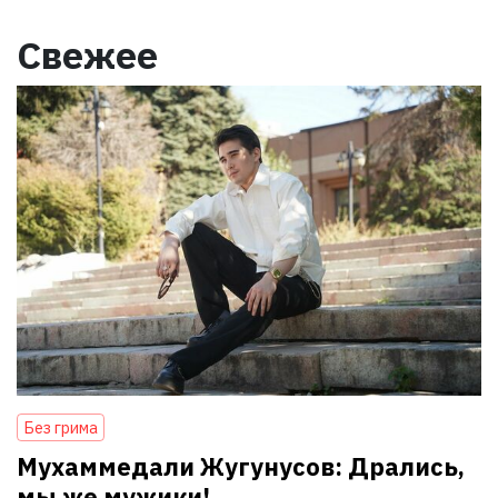
Свежее
Без грима
Мухаммедали Жугунусов: Дрались,
мы же мужики!