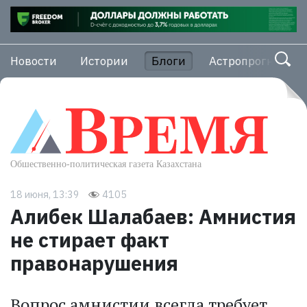
Новости
Истории
Блоги
Астропрогноз
18 июня, 13:39
4105
Алибек Шалабаев: Амнистия
не стирает факт
правонарушения
Вопрос амнистии всегда требует