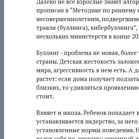
Далеко не все взрослые знают алгор
прописан в “Методике по раннему
несовершеннолетним, подвергшимс
травли (буллинга), кибербуллинга
нескольких министерств в конце 20
Буллинг - проблема не новая, более
страны. Детская жес­токость заложе
мира, агрессивность в нем есть. А 
растет: если дома получает подза
близких, то удивляться проявлению
стоит.
Влияет и школа. Ребенок попадает 
устанавливается лидерство, за нег
установленные нормы поведения. Ни
ведут себя по-другому: скромный 