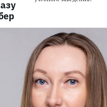
разу
бер