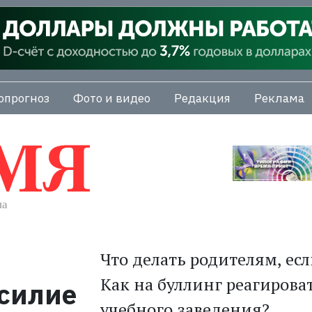
опрогноз
Фото и видео
Редакция
Реклама
Что делать родителям, есл
Как на буллинг реагирова
силие
учебного заведения?