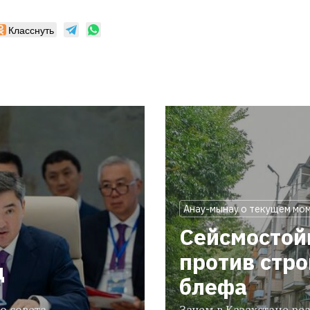
Класснуть
Анау-мынау о текущем мо
Сейсмостой
против стр
ц
блефа
о совета
Зачем в Казахстане р