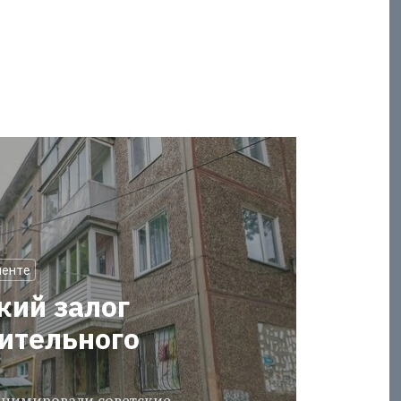
менте
кий залог
оительного
еанимировали советские