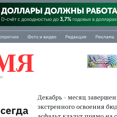
опрогноз
Фото и видео
Редакция
Реклама
Декабрь - месяц завершен
экстренного освоения бюд
сегда
асфальт кладут прямо на с