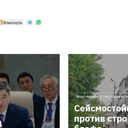
Класснуть
Анау-мынау о текущем мо
Сейсмостой
против стр
ц