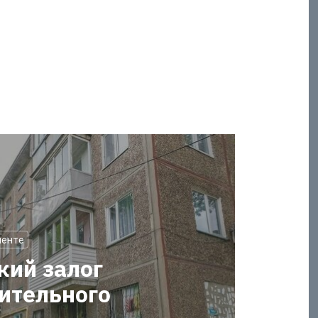
менте
кий залог
оительного