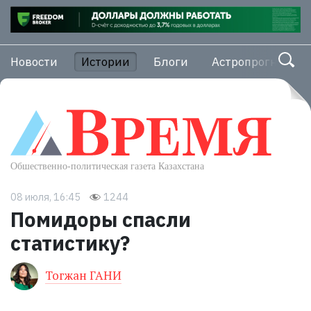
Новости
Истории
Блоги
Астропрогноз
08 июля, 16:45
1244
Помидоры спасли
статистику?
Тогжан ГАНИ