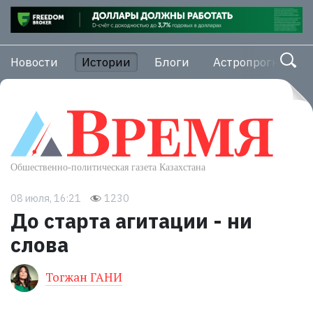
Новости
Истории
Блоги
Астропрогноз
08 июля, 16:21
1230
До старта агитации - ни
слова
Тогжан ГАНИ