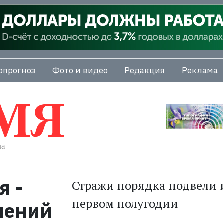
опрогноз
Фото и видео
Редакция
Реклама
я -
Стражи порядка подвели 
первом полугодии
лений