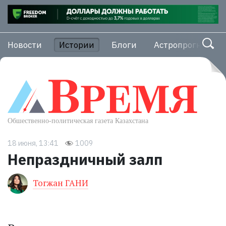
Новости
Истории
Блоги
Астропрогноз
18 июня, 13:41
1009
Непраздничный залп
Тогжан ГАНИ