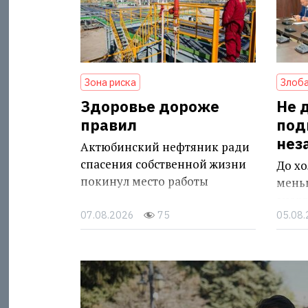
Зона риска
Злоба
Здоровье дороже
Не 
правил
под
нез
Актюбинский нефтяник ради
спасения собственной жизни
До хо
покинул место работы
мень
энер
07.08.2026
75
05.08
инфр
прод