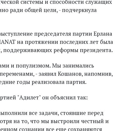
тической системы и способности служащих
но ради общей цели, - подчеркнула
выступление председателя партии Ерлана
ANAT на протяжении последних лет была
ил, поддерживающих реформы президента.
гами и популизмом. Мы занимались
еременами, - заявил Кошанов, напомнив,
едние годы реализовала партия.
тией "Адилет" он объяснил так:
выполнили все задачи, стоявшие перед
отря на то, что мы выстроили честный и
венном сознании все еще сохраняются