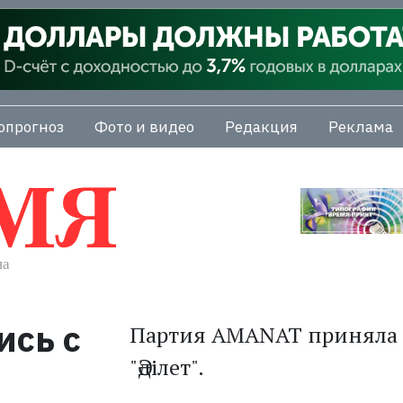
опрогноз
Фото и видео
Редакция
Реклама
ись с
Партия AMANAT приняла 
"Әділет".