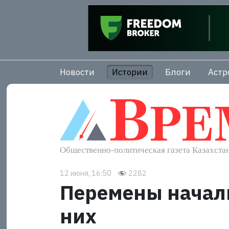
Новости
Истории
Блоги
Астр
12 июня, 16:50
2282
Перемены начал
них