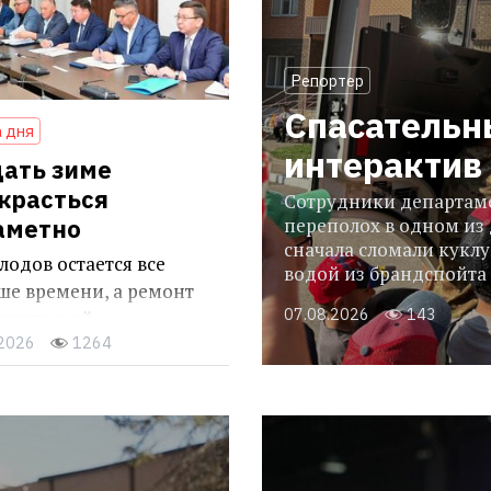
Репортер
Спасательн
 дня
интерактив
дать зиме
красться
Сотрудники департаме
переполох в одном из
аметно
сначала сломали куклу
лодов остается все
водой из брандспойта
ше времени, а ремонт
07.08.2026
143
гетической
.2026
1264
аструктуры
олжается