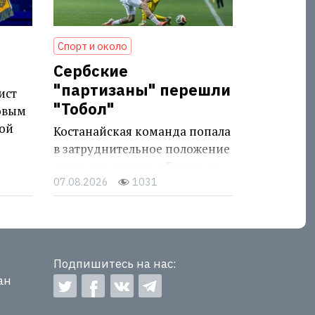
Спорт и около
Сербские
"партизаны" перешли
ист
"Тобол"
овым
ой
Костанайская команда попала
в затруднительное положение
после поражения в Белграде
07.08.2026
1031
Подпишитесь на нас:
ан