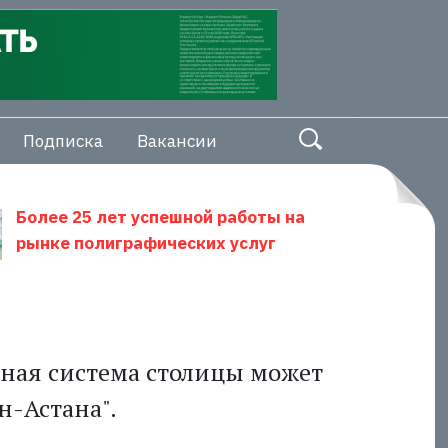
Подписка
Вакансии
Более 25 лет успешной работы на
рынке полиграфических услуг
тная система столицы может
н-Астана".