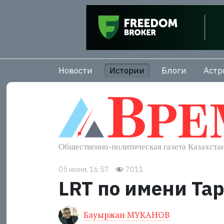
Новости
Истории
Блоги
Астр
05 июня, 16:57
7011
LRT по имени Та
Бауыржан МУКАНОВ