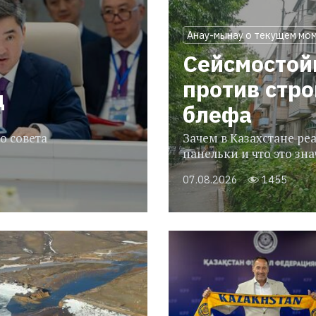
Анау-мынау о текущем мо
Сейсмостой
против стр
ц
блефа
о совета
Зачем в Казахстане р
панельки и что это зн
07.08.2026
1455