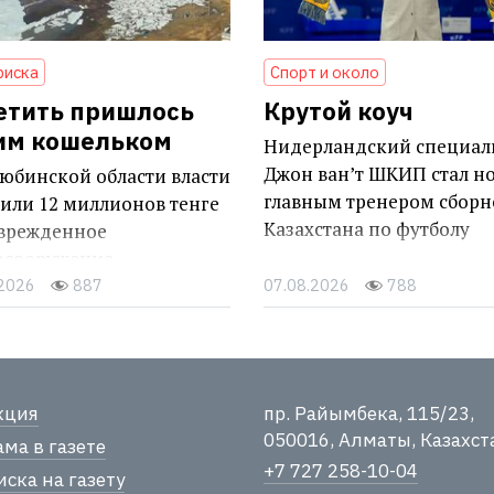
риска
Спорт и около
етить пришлось
Крутой коуч
им кошельком
Нидерландский специал
Джон ван’т ШКИП стал н
юбинской области власти
главным тренером сборн
или 12 миллионов тенге
Казахстана по футболу
оврежденное
осооружение
.2026
887
07.08.2026
788
кция
пр. Райымбека, 115/23,
050016, Алматы, Казахст
ма в газете
+7 727 258-10-04
ска на газету