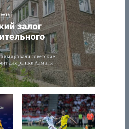
менте
кий залог
оительного
еанимировали советские
ачит для рынка Алматы