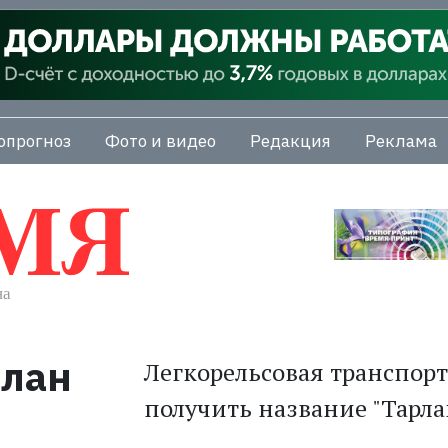
опрогноз
Фото и видео
Редакция
Реклама
рлан
Легкорельсовая транспор
получить название "Тарла