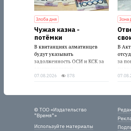
Злоба дня
Зона 
Чужая казна -
Отв
потёмки
сво
В квитанциях алматинцев
В Акт
будут указывать
отсуд
задолженность ОСИ и КСК за
за п
электроэнергию
гидр
07.08.2026
878
07.08
© ТОО «Издательство
Реда
"Время"»
Рекла
Используйте материалы
Подпи