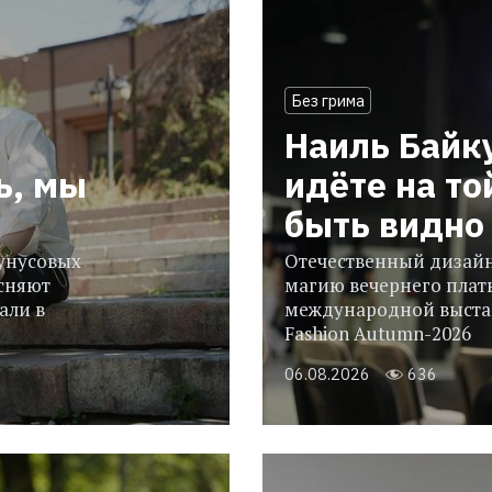
Без грима
Наиль Байк
ь, мы
идёте на то
быть видно 
гунусовых
Отечественный дизайн
сняют
магию вечернего плать
али в
международной выстав
Fashion Autumn-2026
06.08.2026
636