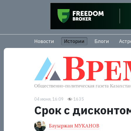
Новости
Истории
Блоги
Астр
04 июня, 16:09
1635
Срок с дисконто
Бауыржан МУКАНОВ