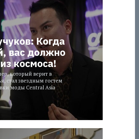
учуков: Когда
й, вас должно
из космоса!
ер, который верит в
я, стал звездным гостем
ки моды Central Asia