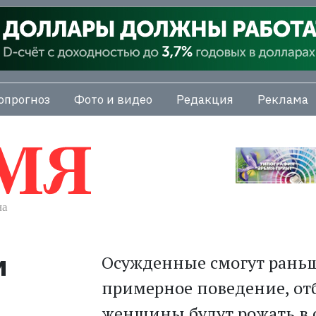
опрогноз
Фото и видео
Редакция
Реклама
м
Осужденные смогут раньш
примерное поведение, о
женщины будут рожать в 