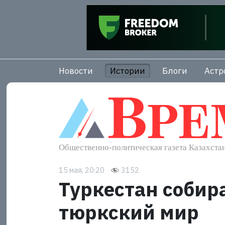
Новости
Истории
Блоги
Астр
15 мая, 20:20
3152
Туркестан собир
тюркский мир