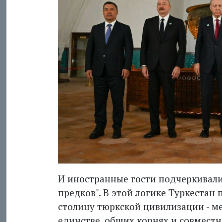
И иностранные гости подчеркивали
предков". В этой логике Туркестан
столицу тюркской цивилизации - ме
единстве, общих корнях и совмест