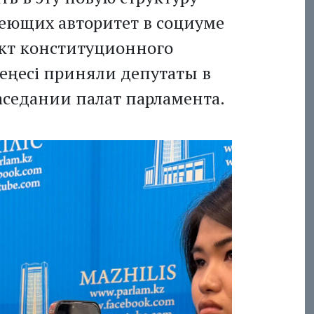
меющих авторитет в социуме
ект конституционного
кеңесі приняли депутаты в
аседании палат парламента.