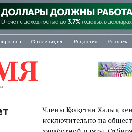
опрогноз
Фото и видео
Редакция
Реклама
ет
Члены Қазақстан Халық кең
исключительно на общест
заработной платы. Отбира