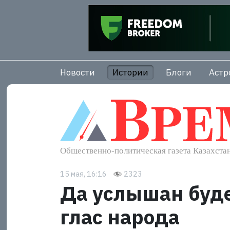
Новости
Истории
Блоги
Астр
15 мая, 16:16
2323
Да услышан буд
глас народа