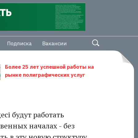
Подписка
Вакансии
Более 25 лет успешной работы на
рынке полиграфических услуг
есі будут работать
венных началах - без
ть в эту новую структуру